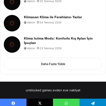
Admin
25 Temmuz 2026
Klimasan Klima ile Ferahlatıcı Yazlar
Admin
24 Temmuz 2026
Klima Isıtma Modu: Konforlu Kış Ayları İçin
İpuçları
Admin
23 Temmuz 2026
Daha Fazla Yükle
unblocked games
evden eve nakliyat