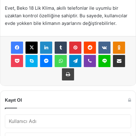
Evet, Beko 18 Lik Klima, akıllı telefonlar ile uyumlu bir
uzaktan kontrol özelliğine sahiptir. Bu sayede, kullanıcılar
evde yokken bile klimanın ayarlarını değiştirebilirler.
Facebook
X
LinkedIn
Tumblr
Pinterest
Reddit
VKontakte
Odnok
Pocket
Skype
Messenger
WhatsApp
Telegram
Viber
Line
E-Posta ile payla
Yazdır
Kayıt Ol