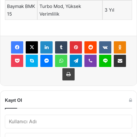
Baymak BMK
Turbo Mod, Yüksek
3 Yıl
15
Verimlilik
Facebook
X
LinkedIn
Tumblr
Pinterest
Reddit
VKontakte
Odnok
Pocket
Skype
Messenger
WhatsApp
Telegram
Viber
Line
E-Posta ile payla
Yazdır
Kayıt Ol