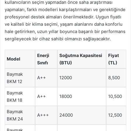
kullanıcıların seçim yapmadan önce saha araştırması
yapmaları, farklı modelleri karşılaştırmaları ve gerektiğinde
profesyonel destek almaları önerilmektedir. Uygun fiyatlı
ve kaliteli bir klima seçimi, yaşam alanlarını daha konforlu
hale getirirken, uzun yıllar boyunca başarılı bir performans
sergileyecek bir cihaz sahibi olmanızı sağlayacaktır.
Enerji
Soğutma Kapasitesi
Fiyat
Model
Sınıfı
(BTU)
(TL)
Baymak
A++
12000
8,500
BKM 12
Baymak
A++
18000
10,500
BKM 18
Baymak
A+++
24000
12,500
BKM 24
Baymak