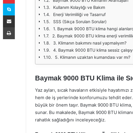
Baymak 9000 BTU Klimanın Avantajları
Skype
Kullanım Kolaylığı ve Bakım
Enerji Verimliliği ve Tasarruf
E-Posta ile paylaş
SSS (Sıkça Sorulan Sorular)
Yazdır
1. Baymak 9000 BTU klima hangi alanlarda 
2. Baymak 9000 BTU klima enerji verimliliğ
3. Klimanın bakımını nasıl yapmalıyım?
4. Baymak 9000 BTU klima sessiz çalışı
5. Klimanın uzaktan kumandası var mı?
Baymak 9000 BTU Klima ile Sı
Yaz ayları, sıcak havaların etkisiyle hayatımızı 
hem de iş yerlerinde konforumuzu tehdit eder.
büyük bir önem taşır. Baymak 9000 BTU klima, 
sunar. Bu makalede, Baymak 9000 BTU klimanın öz
rahatlık sağladığını inceleyeceğiz.