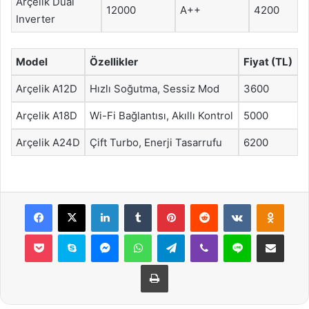
Arçelik Dual
12000
A++
4200
Inverter
Model
Özellikler
Fiyat (TL)
Arçelik A12D
Hızlı Soğutma, Sessiz Mod
3600
Arçelik A18D
Wi-Fi Bağlantısı, Akıllı Kontrol
5000
Arçelik A24D
Çift Turbo, Enerji Tasarrufu
6200
Facebook
X
LinkedIn
Tumblr
Pinterest
Reddit
VKontakte
Odnok
Pocket
Skype
Messenger
WhatsApp
Telegram
Viber
Line
E-Posta ile payla
Yazdır