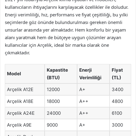
kullanıcıların ihtiyaçlarını karşılayacak özellikler ile doludur.
Enerji verimliliği, hız, performans ve fiyat çeşitliliği, bu yılki
seçimlerde göz önünde bulundurulması gereken önemli
unsurlar arasında yer almaktadır. Hem konforlu bir yaşam
alanı yaratmak hem de bütçeye uygun çözümler arayan
kullanıcılar için Arçelik, ideal bir marka olarak öne
çıkmaktadır.
Kapastite
Enerji
Fiyat
Model
(BTU)
Verimliliği
(TL)
Arçelik A12E
12000
A+
3400
Arçelik A18E
18000
A++
4800
Arçelik A24E
24000
A++
6100
Arçelik A9E
9000
A+
3000