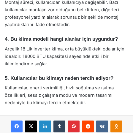
Montaj süreci, kullanıcıdan kullanıcıya değişebilir. Bazı
kullanıcılar montajın zor olduğunu belirtirken, diğerleri
profesyonel yardım alarak sorunsuz bir şekilde montaj
yaptırdıklarını ifade etmektedir.
4. Bu klima modeli hangi alanlar için uygundur?
Arçelik 18 Lik inverter klima, orta büyüklükteki odalar için
idealdir. 18000 BTU kapasitesi sayesinde etkili bir
iklimlendirme sağlar.
5. Kullanıcılar bu klimayı neden tercih ediyor?
Kullanıcılar, enerji verimliliği, hızlı soğutma ve ısıtma
özellikleri, sessiz çalışma modu ve modern tasarımı
nedeniyle bu klimayı tercih etmektedir.
Facebook
X
LinkedIn
Tumblr
Pinterest
Reddit
VKontakte
Odnok