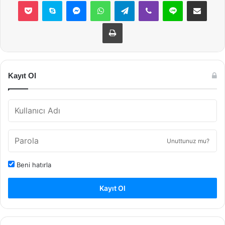
Pocket
Skype
Messenger
WhatsApp
Telegram
Viber
Line
E-Posta ile payla
Yazdır
Kayıt Ol
Unuttunuz mu?
Beni hatırla
Kayıt Ol