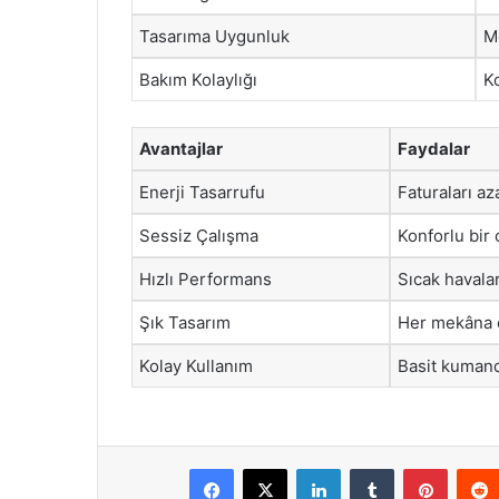
Tasarıma Uygunluk
M
Bakım Kolaylığı
Ko
Avantajlar
Faydalar
Enerji Tasarrufu
Faturaları aza
Sessiz Çalışma
Konforlu bir
Hızlı Performans
Sıcak havalar
Şık Tasarım
Her mekâna e
Kolay Kullanım
Basit kumand
Facebook
X
LinkedIn
Tumblr
Pintere