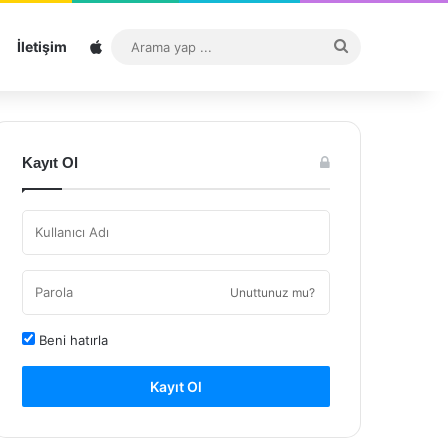
Sitemap
Arama
İletişim
yap
...
Kayıt Ol
Unuttunuz mu?
Beni hatırla
Kayıt Ol