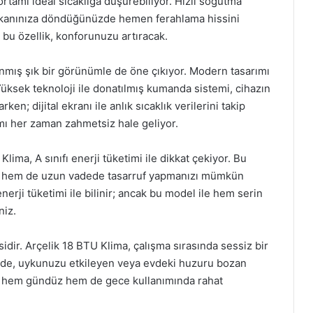
ortamı ideal sıcaklığa düşürebiliyor. Hızlı soğutma
mekanınıza döndüğünüzde hemen ferahlama hissini
 bu özellik, konforunuzu artıracak.
anmış şık bir görünümle de öne çıkıyor. Modern tasarımı
üksek teknoloji ile donatılmış kumanda sistemi, cihazın
en; dijital ekranı ile anlık sıcaklık verilerini takip
mı her zaman zahmetsiz hale geliyor.
lima, A sınıfı enerji tüketimi ile dikkat çekiyor. Bu
n hem de uzun vadede tasarruf yapmanızı mümkün
enerji tüketimi ile bilinir; ancak bu model ile hem serin
niz.
sidir. Arçelik 18 BTU Klima, çalışma sırasında sessiz bir
inde, uykunuzu etkileyen veya evdeki huzuru bozan
ce hem gündüz hem de gece kullanımında rahat