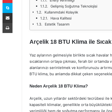
Enerji Verimliliği
Skype
Gelişmiş Soğutma Teknolojisi
Kullanımdaki Kolaylık
E-Posta ile paylaş
Hava Kalitesi
Yazdır
Estetik Tasarım
Arçelik 18 BTU Klima ile Sıcak
Yaz aylarının gelmesiyle birlikte sıcak havalar 
sıcaklarının ortaya çıkması, ferah bir ortamda v
alanlarınızı serinletmek ve konforunuzu artırmak
BTU klima, bu anlamda dikkat çeken seçenekler
Neden Arçelik 18 BTU Klima?
Arçelik, uzun yıllardır sektördeki tecrübesi ile 
kapasiteli klimalar, genellikle orta büyüklüktek
verimliliği hem de soğutma performansı ile öne