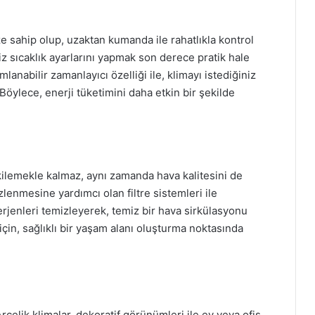
ze sahip olup, uzaktan kumanda ile rahatlıkla kontrol
niz sıcaklık ayarlarını yapmak son derece pratik hale
lanabilir zamanlayıcı özelliği ile, klimayı istediğiniz
ylece, enerji tüketimini daha etkin bir şekilde
tkilemekle kalmaz, aynı zamanda hava kalitesini de
lenmesine yardımcı olan filtre sistemleri ile
alerjenleri temizleyerek, temiz bir hava sirkülasyonu
 için, sağlıklı bir yaşam alanı oluşturma noktasında
çelik klimalar, dekoratif görünümleri ile ev veya ofis