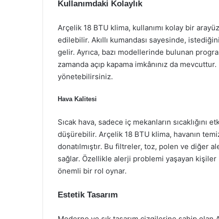
Kullanımdaki Kolaylık
Arçelik 18 BTU klima, kullanımı kolay bir arayü
edilebilir. Akıllı kumandası sayesinde, istediği
gelir. Ayrıca, bazı modellerinde bulunan program
zamanda açıp kapama imkânınız da mevcuttur. Bö
yönetebilirsiniz.
Hava Kalitesi
Sıcak hava, sadece iç mekanların sıcaklığını e
düşürebilir. Arçelik 18 BTU klima, havanın temiz
donatılmıştır. Bu filtreler, toz, polen ve diğer 
sağlar. Özellikle alerji problemi yaşayan kişiler
önemli bir rol oynar.
Estetik Tasarım
Moderno ve şık tasarım çizgilerine sahip olan Ar