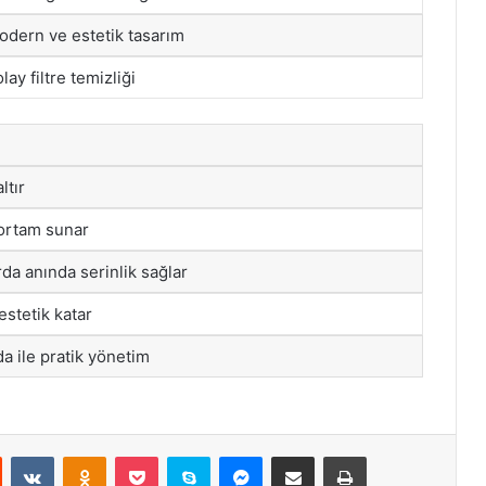
odern ve estetik tasarım
lay filtre temizliği
ltır
 ortam sunar
da anında serinlik sağlar
stetik katar
a ile pratik yönetim
st
Reddit
VKontakte
Odnoklassniki
Pocket
Skype
Messenger
E-Posta ile paylaş
Yazdır