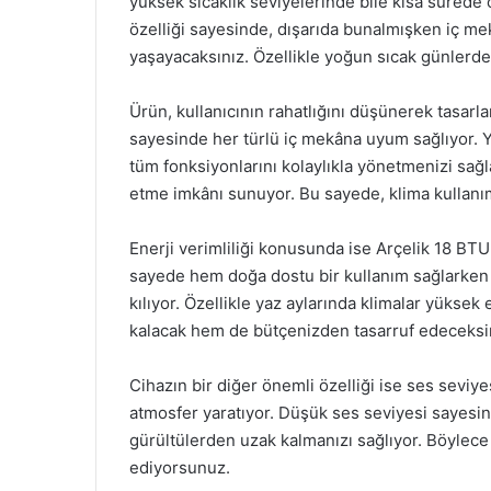
yüksek sıcaklık seviyelerinde bile kısa sürede 
özelliği sayesinde, dışarıda bunalmışken iç 
yaşayacaksınız. Özellikle yoğun sıcak günlerde
Ürün, kullanıcının rahatlığını düşünerek tasarl
sayesinde her türlü iç mekâna uyum sağlıyor. Y
tüm fonksiyonlarını kolaylıkla yönetmenizi sağlark
etme imkânı sunuyor. Bu sayede, klima kullanı
Enerji verimliliği konusunda ise Arçelik 18 BTU K
sayede hem doğa dostu bir kullanım sağlarke
kılıyor. Özellikle yaz aylarında klimalar yüksek 
kalacak hem de bütçenizden tasarruf edeceksi
Cihazın bir diğer önemli özelliği ise ses seviye
atmosfer yaratıyor. Düşük ses seviyesi sayes
gürültülerden uzak kalmanızı sağlıyor. Böyle
ediyorsunuz.