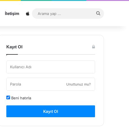
Sitemap
Arama
İletişim
yap
...
Kayıt Ol
Unuttunuz mu?
Beni hatırla
Kayıt Ol