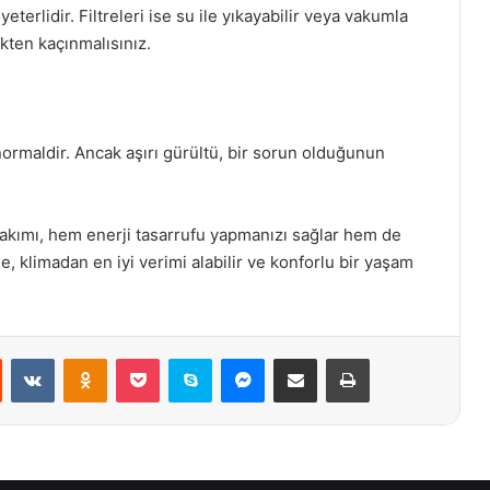
eterlidir. Filtreleri ise su ile yıkayabilir veya vakumla
kten kaçınmalısınız.
 normaldir. Ancak aşırı gürültü, bir sorun olduğunun
 bakımı, hem enerji tasarrufu yapmanızı sağlar hem de
le, klimadan en iyi verimi alabilir ve konforlu bir yaşam
st
Reddit
VKontakte
Odnoklassniki
Pocket
Skype
Messenger
E-Posta ile paylaş
Yazdır