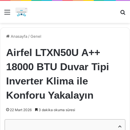
Menü
Ar
Anasayfa
/
Genel
Airfel LTXN50U A++
18000 BTU Duvar Tipi
Inverter Klima ile
Konforu Yakalayın
22 Mart 2026
3 dakika okuma süresi