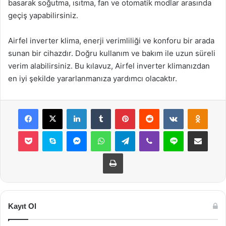
basarak soğutma, ısıtma, fan ve otomatik modlar arasında
geçiş yapabilirsiniz.
Airfel inverter klima, enerji verimliliği ve konforu bir arada
sunan bir cihazdır. Doğru kullanım ve bakım ile uzun süreli
verim alabilirsiniz. Bu kılavuz, Airfel inverter klimanızdan
en iyi şekilde yararlanmanıza yardımcı olacaktır.
Facebook
X
LinkedIn
Tumblr
Pinterest
Reddit
VKontakte
Odnok
Pocket
Skype
Messenger
WhatsApp
Telegram
Viber
Line
E-Posta ile payla
Yazdır
Kayıt Ol