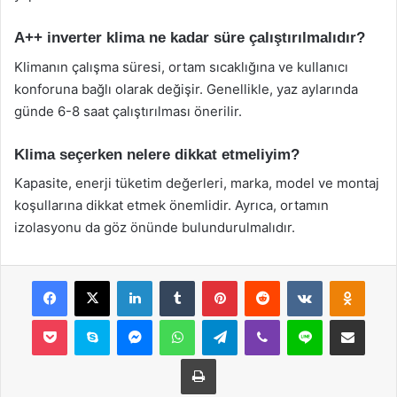
A++ inverter klima ne kadar süre çalıştırılmalıdır?
Klimanın çalışma süresi, ortam sıcaklığına ve kullanıcı
konforuna bağlı olarak değişir. Genellikle, yaz aylarında
günde 6-8 saat çalıştırılması önerilir.
Klima seçerken nelere dikkat etmeliyim?
Kapasite, enerji tüketim değerleri, marka, model ve montaj
koşullarına dikkat etmek önemlidir. Ayrıca, ortamın
izolasyonu da göz önünde bulundurulmalıdır.
Facebook
X
LinkedIn
Tumblr
Pinterest
Reddit
VKontakte
Odnok
Pocket
Skype
Messenger
WhatsApp
Telegram
Viber
Line
E-Posta ile payla
Yazdır