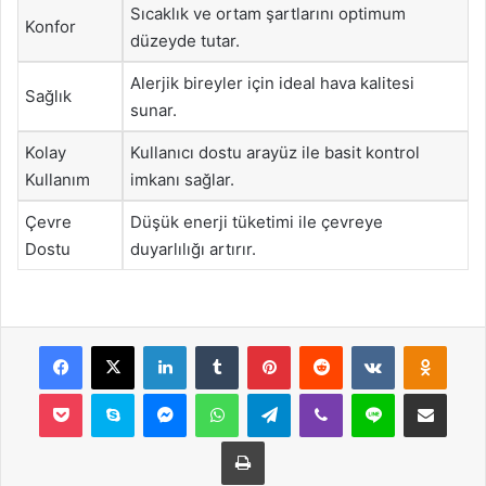
Sıcaklık ve ortam şartlarını optimum
Konfor
düzeyde tutar.
Alerjik bireyler için ideal hava kalitesi
Sağlık
sunar.
Kolay
Kullanıcı dostu arayüz ile basit kontrol
Kullanım
imkanı sağlar.
Çevre
Düşük enerji tüketimi ile çevreye
Dostu
duyarlılığı artırır.
Facebook
X
LinkedIn
Tumblr
Pinterest
Reddit
VKontakte
Odnok
Pocket
Skype
Messenger
WhatsApp
Telegram
Viber
Line
E-Posta ile payla
Yazdır