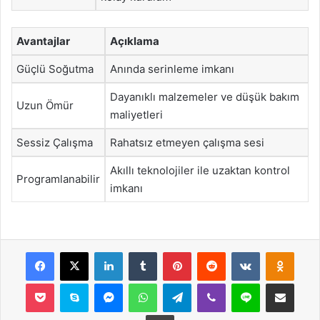
Avantajlar
Açıklama
Güçlü Soğutma
Anında serinleme imkanı
Dayanıklı malzemeler ve düşük bakım
Uzun Ömür
maliyetleri
Sessiz Çalışma
Rahatsız etmeyen çalışma sesi
Akıllı teknolojiler ile uzaktan kontrol
Programlanabilir
imkanı
Facebook
X
LinkedIn
Tumblr
Pinterest
Reddit
VKontakte
Odnok
Pocket
Skype
Messenger
WhatsApp
Telegram
Viber
Line
E-Posta ile payla
Yazdır