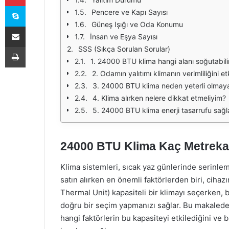
Skype
Pencere ve Kapı Sayısı
Güneş Işığı ve Oda Konumu
E-Posta ile paylaş
İnsan ve Eşya Sayısı
Yazdır
SSS (Sıkça Sorulan Sorular)
1. 24000 BTU klima hangi alanı soğutabili
2. Odamın yalıtımı klimanın verimliliğini et
3. 24000 BTU klima neden yeterli olmaya
4. Klima alırken nelere dikkat etmeliyim?
5. 24000 BTU klima enerji tasarrufu sağl
24000 BTU Klima Kaç Metreka
Klima sistemleri, sıcak yaz günlerinde serinleme
satın alırken en önemli faktörlerden biri, cihaz
Thermal Unit) kapasiteli bir klimayı seçerken, 
doğru bir seçim yapmanızı sağlar. Bu makalede
hangi faktörlerin bu kapasiteyi etkilediğini ve b