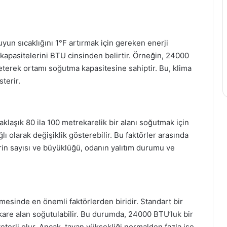
uyun sıcaklığını 1°F artırmak için gereken enerji
 kapasitelerini BTU cinsinden belirtir. Örneğin, 24000
eterek ortamı soğutma kapasitesine sahiptir. Bu, klima
sterir.
aklaşık 80 ila 100 metrekarelik bir alanı soğutmak için
ğlı olarak değişiklik gösterebilir. Bu faktörler arasında
rin sayısı ve büyüklüğü, odanın yalıtım durumu ve
mesinde en önemli faktörlerden biridir. Standart bir
ekare alan soğutulabilir. Bu durumda, 24000 BTU’luk bir
eterli olur. Ancak, tavan yüksekliği normalden fazla ise