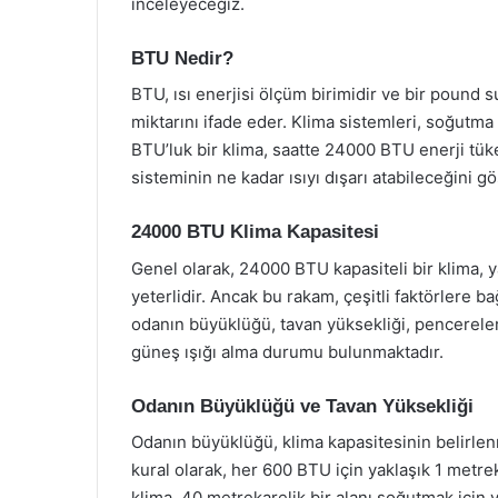
inceleyeceğiz.
BTU Nedir?
BTU, ısı enerjisi ölçüm birimidir ve bir pound s
miktarını ifade eder. Klima sistemleri, soğutma
BTU’luk bir klima, saatte 24000 BTU enerji tük
sisteminin ne kadar ısıyı dışarı atabileceğini gö
24000 BTU Klima Kapasitesi
Genel olarak, 24000 BTU kapasiteli bir klima, y
yeterlidir. Ancak bu rakam, çeşitli faktörlere ba
odanın büyüklüğü, tavan yüksekliği, pencerele
güneş ışığı alma durumu bulunmaktadır.
Odanın Büyüklüğü ve Tavan Yüksekliği
Odanın büyüklüğü, klima kapasitesinin belirlen
kural olarak, her 600 BTU için yaklaşık 1 metr
klima, 40 metrekarelik bir alanı soğutmak için y