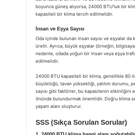
boyunca güneş alıyorsa, 24000 BTU’luk bir kli
kapasiteli bir klima tercih edilmelidir.
İnsan ve Eşya Sayısı
Oda içinde bulunan insan sayısı ve eşyalar da kli
üretir. Ayrıca, büyük eşyalar (örneğin, bilgisayar
nedenle, odada yoğun bir insan veya eşya trafiğ
edilmelidir.
24000 BTU kapasiteli bir klima, genellikle 80 i
büyüklüğü, tavan yüksekliği, yalıtım durumu, p
sayısı gibi faktörler, bu kapasitenin etkinliğini 
önünde bulundurmak önemlidir. Doğru klima seç
yaşam alanı oluşturur.
SSS (Sıkça Sorulan Sorular)
1. 24000 BTU klima hangi alanı soğutabili