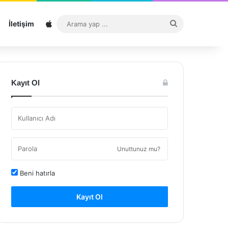
Sitemap
Arama
İletişim
yap
...
Kayıt Ol
Unuttunuz mu?
Beni hatırla
Kayıt Ol