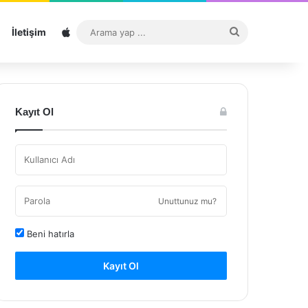
Sitemap
Arama
İletişim
yap
...
Kayıt Ol
Unuttunuz mu?
Beni hatırla
Kayıt Ol