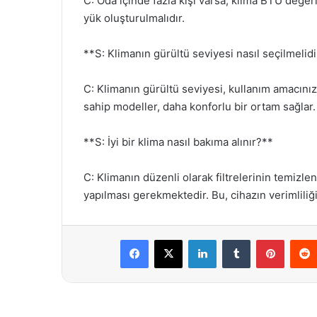
C: Oda içinde fazla kişi varsa, klima BTU değeri
yük oluşturulmalıdır.
**S: Klimanın gürültü seviyesi nasıl seçilmelid
C: Klimanın gürültü seviyesi, kullanım amacınız
sahip modeller, daha konforlu bir ortam sağlar.
**S: İyi bir klima nasıl bakıma alınır?**
C: Klimanın düzenli olarak filtrelerinin temizle
yapılması gerekmektedir. Bu, cihazın verimliliği
Facebook
X
LinkedIn
Tumblr
Pintere