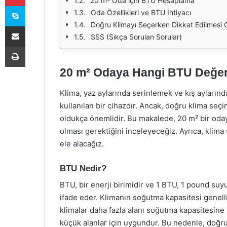
20 m² Oda için BTU Hesaplama
Skype
Oda Özellikleri ve BTU İhtiyacı
Doğru Klimayı Seçerken Dikkat Edilmesi 
E-Posta ile paylaş
SSS (Sıkça Sorulan Sorular)
Yazdır
20 m² Odaya Hangi BTU Değe
Klima, yaz aylarında serinlemek ve kış aylarınd
kullanılan bir cihazdır. Ancak, doğru klima seç
oldukça önemlidir. Bu makalede, 20 m² bir oda
olması gerektiğini inceleyeceğiz. Ayrıca, klima
ele alacağız.
BTU Nedir?
BTU, bir enerji birimidir ve 1 BTU, 1 pound suyu
ifade eder. Klimanın soğutma kapasitesi genel
klimalar daha fazla alanı soğutma kapasitesin
küçük alanlar için uygundur. Bu nedenle, doğru