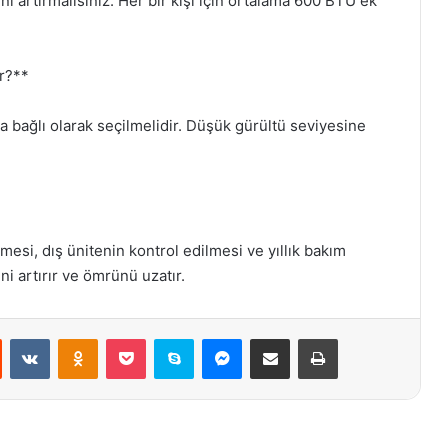
ni artırmalısınız. Her bir kişi için ortalama 600 BTU ek
ir?**
a bağlı olarak seçilmelidir. Düşük gürültü seviyesine
nmesi, dış ünitenin kontrol edilmesi ve yıllık bakım
ni artırır ve ömrünü uzatır.
st
Reddit
VKontakte
Odnoklassniki
Pocket
Skype
Messenger
E-Posta ile paylaş
Yazdır