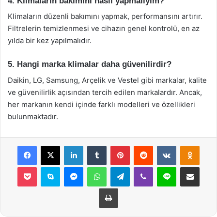
4. Klimaların bakımını nasıl yapmalıyım?
Klimaların düzenli bakımını yapmak, performansını artırır.
Filtrelerin temizlenmesi ve cihazın genel kontrolü, en az
yılda bir kez yapılmalıdır.
5. Hangi marka klimalar daha güvenilirdir?
Daikin, LG, Samsung, Arçelik ve Vestel gibi markalar, kalite
ve güvenilirlik açısından tercih edilen markalardır. Ancak,
her markanın kendi içinde farklı modelleri ve özellikleri
bulunmaktadır.
Facebook
X
LinkedIn
Tumblr
Pinterest
Reddit
VKontakte
Odnok
Pocket
Skype
Messenger
WhatsApp
Telegram
Viber
Line
E-Posta ile payla
Yazdır